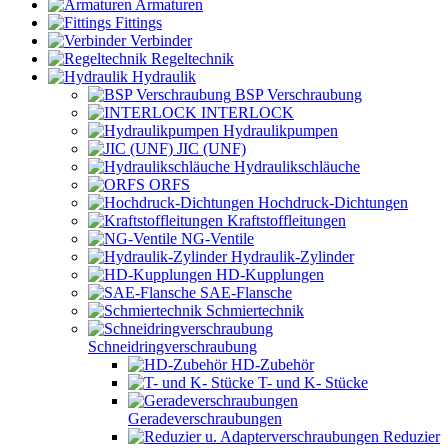
Armaturen
Fittings
Verbinder
Regeltechnik
Hydraulik
BSP Verschraubung
INTERLOCK
Hydraulikpumpen
JIC (UNF)
Hydraulikschläuche
ORFS
Hochdruck-Dichtungen
Kraftstoffleitungen
NG-Ventile
Hydraulik-Zylinder
HD-Kupplungen
SAE-Flansche
Schmiertechnik
Schneidringverschraubung
HD-Zubehör
T- und K- Stücke
Geradeverschraubungen
Reduzier