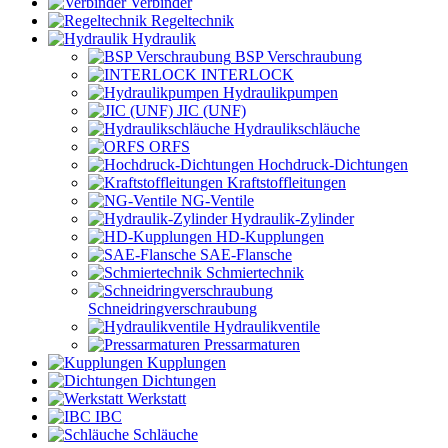
Verbinder
Regeltechnik
Hydraulik
BSP Verschraubung
INTERLOCK
Hydraulikpumpen
JIC (UNF)
Hydraulikschläuche
ORFS
Hochdruck-Dichtungen
Kraftstoffleitungen
NG-Ventile
Hydraulik-Zylinder
HD-Kupplungen
SAE-Flansche
Schmiertechnik
Schneidringverschraubung
Hydraulikventile
Pressarmaturen
Kupplungen
Dichtungen
Werkstatt
IBC
Schläuche