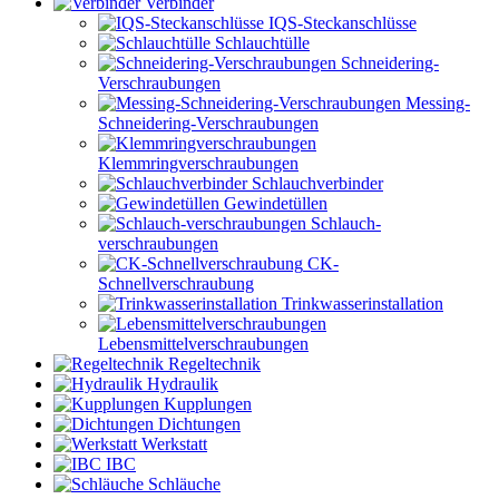
Verbinder
IQS-Steckanschlüsse
Schlauchtülle
Schneidering-
Verschraubungen
Messing-
Schneidering-Verschraubungen
Klemmringverschraubungen
Schlauchverbinder
Gewindetüllen
Schlauch-
verschraubungen
CK-
Schnellverschraubung
Trinkwasser­installation
Lebensmittelverschraubungen
Regeltechnik
Hydraulik
Kupplungen
Dichtungen
Werkstatt
IBC
Schläuche