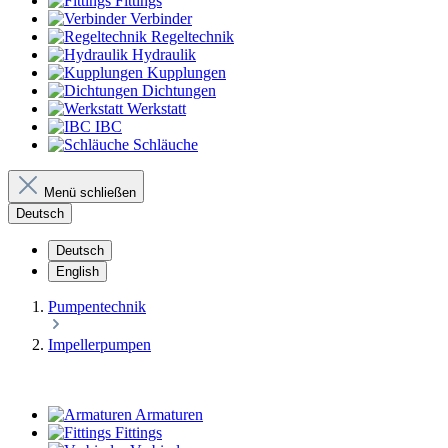
Fittings
Verbinder
Regeltechnik
Hydraulik
Kupplungen
Dichtungen
Werkstatt
IBC
Schläuche
Menü schließen
Deutsch
Deutsch
English
Pumpentechnik
Impellerpumpen
Armaturen
Fittings