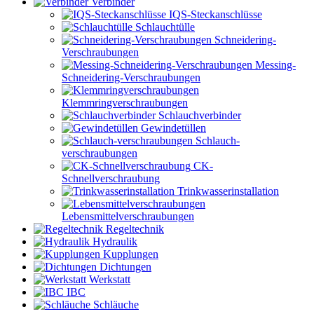
Verbinder
IQS-Steckanschlüsse
Schlauchtülle
Schneidering-
Verschraubungen
Messing-
Schneidering-Verschraubungen
Klemmringverschraubungen
Schlauchverbinder
Gewindetüllen
Schlauch-
verschraubungen
CK-
Schnellverschraubung
Trinkwasser­installation
Lebensmittelverschraubungen
Regeltechnik
Hydraulik
Kupplungen
Dichtungen
Werkstatt
IBC
Schläuche