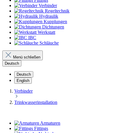
Fittings
Verbinder
Regeltechnik
Hydraulik
Kupplungen
Dichtungen
Werkstatt
IBC
Schläuche
Menü schließen
Deutsch
Deutsch
English
Verbinder
Trinkwasser­installation
Armaturen
Fittings