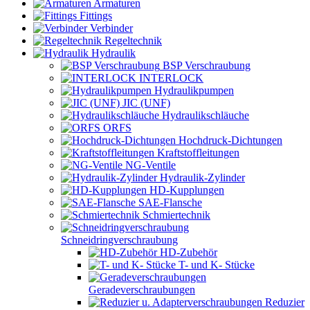
Armaturen
Fittings
Verbinder
Regeltechnik
Hydraulik
BSP Verschraubung
INTERLOCK
Hydraulikpumpen
JIC (UNF)
Hydraulikschläuche
ORFS
Hochdruck-Dichtungen
Kraftstoffleitungen
NG-Ventile
Hydraulik-Zylinder
HD-Kupplungen
SAE-Flansche
Schmiertechnik
Schneidringverschraubung
HD-Zubehör
T- und K- Stücke
Geradeverschraubungen
Reduzier