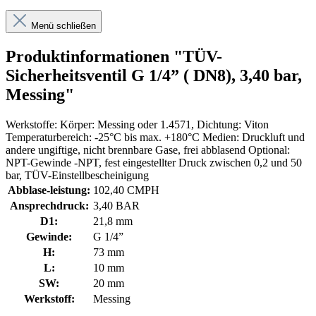
Menü schließen
Produktinformationen "TÜV-
Sicherheitsventil G 1/4” ( DN8), 3,40 bar,
Messing"
Werkstoffe: Körper: Messing oder 1.4571, Dichtung: Viton
Temperaturbereich: -25°C bis max. +180°C Medien: Druckluft und
andere ungiftige, nicht brennbare Gase, frei abblasend Optional:
NPT-Gewinde -NPT, fest eingestellter Druck zwischen 0,2 und 50
bar, TÜV-Einstellbescheinigung
Abblase-leistung:
102,40 CMPH
Ansprechdruck:
3,40 BAR
D1:
21,8 mm
Gewinde:
G 1/4”
H:
73 mm
L:
10 mm
SW:
20 mm
Werkstoff:
Messing