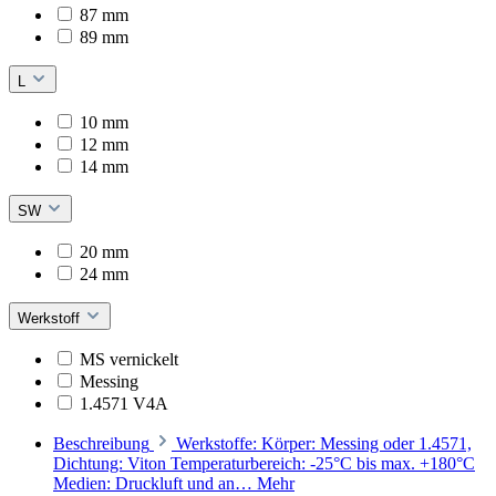
87 mm
89 mm
L
10 mm
12 mm
14 mm
SW
20 mm
24 mm
Werkstoff
MS vernickelt
Messing
1.4571 V4A
Beschreibung
Werkstoffe: Körper: Messing oder 1.4571,
Dichtung: Viton Temperaturbereich: -25°C bis max. +180°C
Medien: Druckluft und an…
Mehr