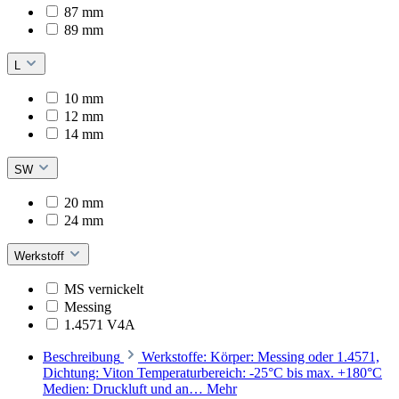
87 mm
89 mm
L
10 mm
12 mm
14 mm
SW
20 mm
24 mm
Werkstoff
MS vernickelt
Messing
1.4571 V4A
Beschreibung
Werkstoffe: Körper: Messing oder 1.4571,
Dichtung: Viton Temperaturbereich: -25°C bis max. +180°C
Medien: Druckluft und an…
Mehr