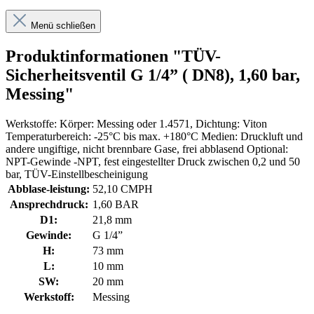
Menü schließen
Produktinformationen "TÜV-
Sicherheitsventil G 1/4” ( DN8), 1,60 bar,
Messing"
Werkstoffe: Körper: Messing oder 1.4571, Dichtung: Viton
Temperaturbereich: -25°C bis max. +180°C Medien: Druckluft und
andere ungiftige, nicht brennbare Gase, frei abblasend Optional:
NPT-Gewinde -NPT, fest eingestellter Druck zwischen 0,2 und 50
bar, TÜV-Einstellbescheinigung
Abblase-leistung:
52,10 CMPH
Ansprechdruck:
1,60 BAR
D1:
21,8 mm
Gewinde:
G 1/4”
H:
73 mm
L:
10 mm
SW:
20 mm
Werkstoff:
Messing