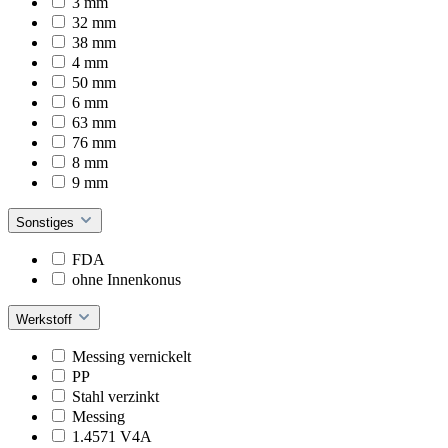
3 mm
32 mm
38 mm
4 mm
50 mm
6 mm
63 mm
76 mm
8 mm
9 mm
Sonstiges
FDA
ohne Innenkonus
Werkstoff
Messing vernickelt
PP
Stahl verzinkt
Messing
1.4571 V4A