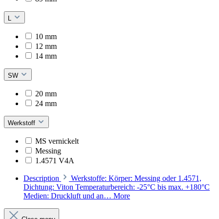
L
10 mm
12 mm
14 mm
SW
20 mm
24 mm
Werkstoff
MS vernickelt
Messing
1.4571 V4A
Description
Werkstoffe: Körper: Messing oder 1.4571,
Dichtung: Viton Temperaturbereich: -25°C bis max. +180°C
Medien: Druckluft und an…
More