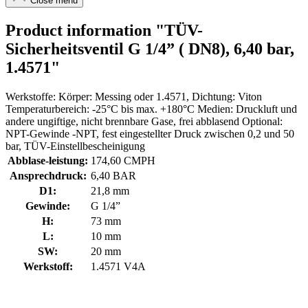
Close menu
Product information "TÜV-
Sicherheitsventil G 1/4” ( DN8), 6,40 bar,
1.4571"
Werkstoffe: Körper: Messing oder 1.4571, Dichtung: Viton
Temperaturbereich: -25°C bis max. +180°C Medien: Druckluft und
andere ungiftige, nicht brennbare Gase, frei abblasend Optional:
NPT-Gewinde -NPT, fest eingestellter Druck zwischen 0,2 und 50
bar, TÜV-Einstellbescheinigung
Abblase-leistung:
174,60 CMPH
Ansprechdruck:
6,40 BAR
D1:
21,8 mm
Gewinde:
G 1/4”
H:
73 mm
L:
10 mm
SW:
20 mm
Werkstoff:
1.4571 V4A