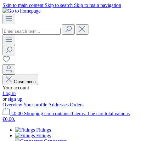
Skip to main content
Skip to search
Skip to main navigation
Close menu
Your account
Log in
or
sign up
Overview
Your profile
Addresses
Orders
€0.00
Shopping cart contains 0 items. The cart total value is
€0.00.
Fittings
Fittings