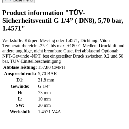
Close menu
Product information "TÜV-
Sicherheitsventil G 1/4” ( DN8), 5,70 bar,
1.4571"
Werkstoffe: Körper: Messing oder 1.4571, Dichtung: Viton
Temperaturbereich: -25°C bis max. +180°C Medien: Druckluft und
andere ungiftige, nicht brennbare Gase, frei abblasend Optional:
NPT-Gewinde -NPT, fest eingestellter Druck zwischen 0,2 und 50
bar, TÜV-Einstellbescheinigung
Abblase-leistung:
157,80 CMPH
Ansprechdruck:
5,70 BAR
D1:
21,8 mm
Gewinde:
G 1/4”
H:
73 mm
L:
10 mm
SW:
20 mm
Werkstoff:
1.4571 V4A