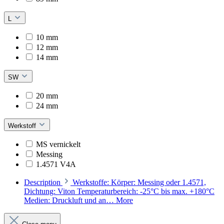
L
10 mm
12 mm
14 mm
SW
20 mm
24 mm
Werkstoff
MS vernickelt
Messing
1.4571 V4A
Description
Werkstoffe: Körper: Messing oder 1.4571,
Dichtung: Viton Temperaturbereich: -25°C bis max. +180°C
Medien: Druckluft und an…
More