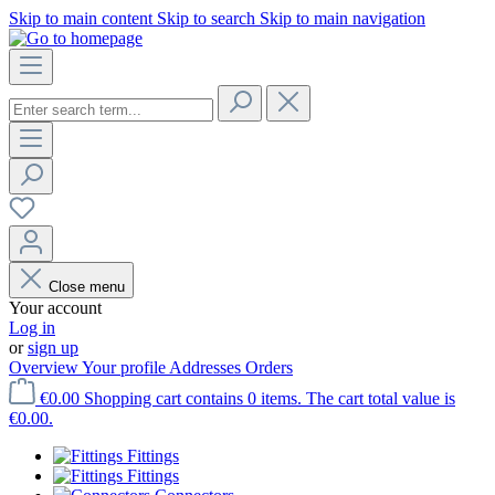
Skip to main content
Skip to search
Skip to main navigation
Close menu
Your account
Log in
or
sign up
Overview
Your profile
Addresses
Orders
€0.00
Shopping cart contains 0 items. The cart total value is
€0.00.
Fittings
Fittings