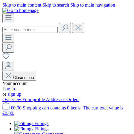
Skip to main content
Skip to search
Skip to main navigation
Close menu
Your account
Log in
or
sign up
Overview
Your profile
Addresses
Orders
€0.00
Shopping cart contains 0 items. The cart total value is
€0.00.
Fittings
Fittings