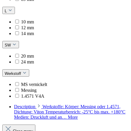
L
10 mm
12 mm
14 mm
SW
20 mm
24 mm
Werkstoff
MS vernickelt
Messing
1.4571 V4A
Description
Werkstoffe: Körper: Messing oder 1.4571,
Dichtung: Viton Temperaturbereich: -25°C bis max. +180°C
Medien: Druckluft und an…
More