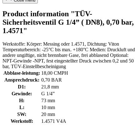
Close menu
Product information "TÜV-
Sicherheitsventil G 1/4” ( DN8), 0,70 bar,
1.4571"
Werkstoffe: Körper: Messing oder 1.4571, Dichtung: Viton
Temperaturbereich: -25°C bis max. +180°C Medien: Druckluft und
andere ungiftige, nicht brennbare Gase, frei abblasend Optional:
NPT-Gewinde -NPT, fest eingestellter Druck zwischen 0,2 und 50
bar, TÜV-Einstellbescheinigung
Abblase-leistung:
18,00 CMPH
Ansprechdruck:
0,70 BAR
D1:
21,8 mm
Gewinde:
G 1/4”
H:
73 mm
L:
10 mm
SW:
20 mm
Werkstoff:
1.4571 V4A