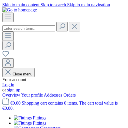
Skip to main content
Skip to search
Skip to main navigation
Close menu
Your account
Log in
or
sign up
Overview
Your profile
Addresses
Orders
€0.00
Shopping cart contains 0 items. The cart total value is
€0.00.
Fittings
Fittings