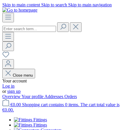
Skip to main content
Skip to search
Skip to main navigation
Close menu
Your account
Log in
or
sign up
Overview
Your profile
Addresses
Orders
€0.00
Shopping cart contains 0 items. The cart total value is
€0.00.
Fittings
Fittings