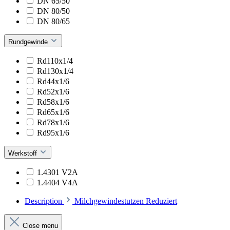
DN 65/50
DN 80/50
DN 80/65
Rundgewinde
Rd110x1/4
Rd130x1/4
Rd44x1/6
Rd52x1/6
Rd58x1/6
Rd65x1/6
Rd78x1/6
Rd95x1/6
Werkstoff
1.4301 V2A
1.4404 V4A
Description
Milchgewindestutzen Reduziert
Close menu