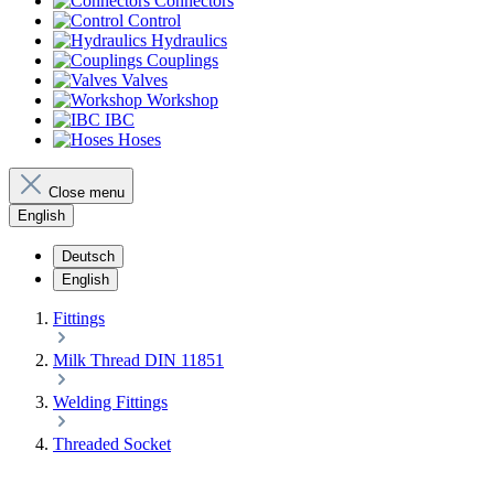
Connectors
Control
Hydraulics
Couplings
Valves
Workshop
IBC
Hoses
Close menu
English
Deutsch
English
Fittings
Milk Thread DIN 11851
Welding Fittings
Threaded Socket