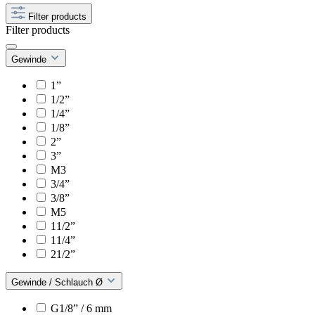
Filter products
Filter products
Gewinde
1”
1/2”
1/4”
1/8”
2”
3”
M3
3/4”
3/8”
M5
11/2”
11/4”
21/2”
Gewinde / Schlauch Ø
G1/8” / 6 mm