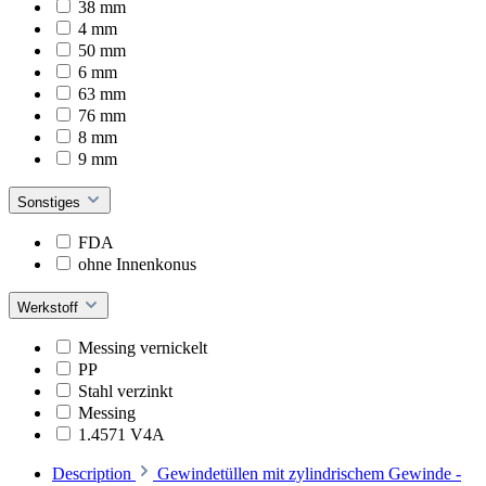
38 mm
4 mm
50 mm
6 mm
63 mm
76 mm
8 mm
9 mm
Sonstiges
FDA
ohne Innenkonus
Werkstoff
Messing vernickelt
PP
Stahl verzinkt
Messing
1.4571 V4A
Description
Gewindetüllen mit zylindrischem Gewinde -