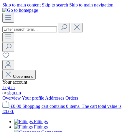
Skip to main content
Skip to search
Skip to main navigation
Close menu
Your account
Log in
or
sign up
Overview
Your profile
Addresses
Orders
€0.00
Shopping cart contains 0 items. The cart total value is
€0.00.
Fittings
Fittings