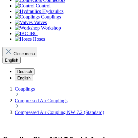
Connectors
Control
Hydraulics
Couplings
Valves
Workshop
IBC
Hoses
Close menu
English
Deutsch
English
Couplings
Compressed Air Couplings
Compressed Air Coupling NW 7.2 (Standard)