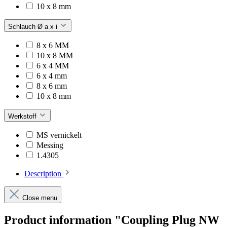
10 x 8 mm
Schlauch Ø a x i
8 x 6 MM
10 x 8 MM
6 x 4 MM
6 x 4 mm
8 x 6 mm
10 x 8 mm
Werkstoff
MS vernickelt
Messing
1.4305
Description
Close menu
Product information "Coupling Plug NW