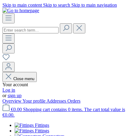
Skip to main content
Skip to search
Skip to main navigation
Close menu
Your account
Log in
or
sign up
Overview
Your profile
Addresses
Orders
€0.00
Shopping cart contains 0 items. The cart total value is
€0.00.
Fittings
Fittings