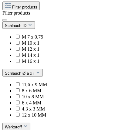
Filter products
Filter products
Schlauch ID
M 7 x 0,75
M 10 x 1
M 12 x 1
M 14 x 1
M 16 x 1
Schlauch Ø a x i
11,6 x 9 MM
8 x 6 MM
10 x 8 MM
6 x 4 MM
4,3 x 3 MM
12 x 10 MM
Werkstoff