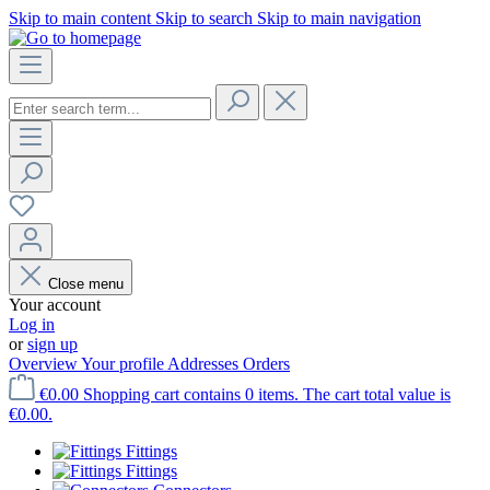
Skip to main content
Skip to search
Skip to main navigation
Close menu
Your account
Log in
or
sign up
Overview
Your profile
Addresses
Orders
€0.00
Shopping cart contains 0 items. The cart total value is
€0.00.
Fittings
Fittings