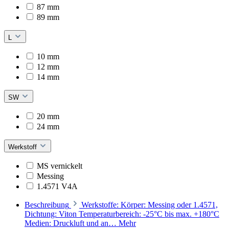
87 mm
89 mm
L
10 mm
12 mm
14 mm
SW
20 mm
24 mm
Werkstoff
MS vernickelt
Messing
1.4571 V4A
Beschreibung
Werkstoffe: Körper: Messing oder 1.4571,
Dichtung: Viton Temperaturbereich: -25°C bis max. +180°C
Medien: Druckluft und an…
Mehr