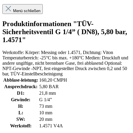
Menü schließen
Produktinformationen "TÜV-
Sicherheitsventil G 1/4” ( DN8), 5,80 bar,
1.4571"
Werkstoffe: Körper: Messing oder 1.4571, Dichtung: Viton
Temperaturbereich: -25°C bis max. +180°C Medien: Druckluft und
andere ungiftige, nicht brennbare Gase, frei abblasend Optional:
NPT-Gewinde -NPT, fest eingestellter Druck zwischen 0,2 und 50
bar, TÜV-Einstellbescheinigung
Abblase-leistung:
160,20 CMPH
Ansprechdruck:
5,80 BAR
D1:
21,8 mm
Gewinde:
G 1/4”
H:
73 mm
L:
10 mm
SW:
20 mm
Werkstoff:
1.4571 V4A