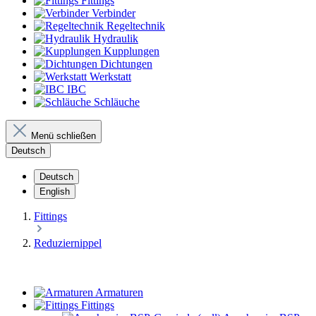
Fittings
Verbinder
Regeltechnik
Hydraulik
Kupplungen
Dichtungen
Werkstatt
IBC
Schläuche
Menü schließen
Deutsch
Deutsch
English
Fittings
Reduziernippel
Armaturen
Fittings